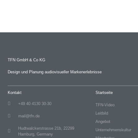
TFN GmbH & Co KG
Design und Planung audiovisueller Markenerlebnisse
Kontakt
Startseite
+49 40 4130 30-30
TFN-Video
Leitbild
mail@tfn.de
Angebot
Hudtwalckerstrasse 21b, 22299
Unternehmenskultur
Hamburg, Germany