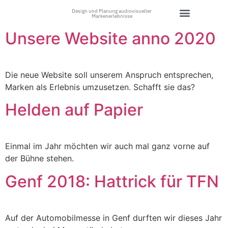
Design und Planung audiovisueller
Markenerlebnisse
Unsere Website anno
2020
Die neue Web­site soll unse­rem Anspruch ent­spre­chen,
Mar­ken als Erleb­nis umzu­set­zen. Schafft sie das?
Helden auf Papier
Ein­mal im Jahr möch­ten wir auch mal ganz vor­ne auf
der Büh­ne stehen.
Genf
2018
: Hattrick für TFN
Auf der Auto­mo­bil­mes­se in Genf durf­ten wir die­ses Jahr