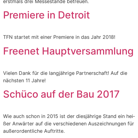
erst­mals drei Mes­se­stän­de betreuen.
Premiere in Detroit
TFN star­tet mit einer Pre­mie­re in das Jahr
2018
!
Freenet Hauptversammlung
Vie­len Dank für die lang­jäh­ri­ge Part­ner­schaft! Auf die
nächs­ten
11
Jahre!
Schüco auf der Bau
2017
Wie auch schon in
2015
ist der dies­jäh­ri­ge Stand ein hei­
ßer Anwär­ter auf die ver­schie­de­nen Aus­zeich­nun­gen für
außer­or­dent­li­che Auftritte.